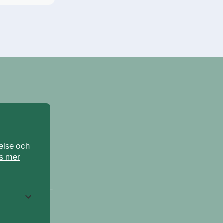
else och
s mer
CPAT Sverige –