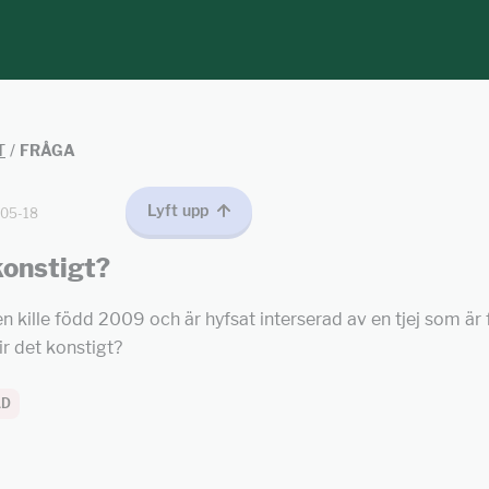
T
/
FRÅGA
Lyft upp
05-18
konstigt?
en kille född 2009 och är hyfsat interserad av en tjej som är
lir det konstigt?
AD