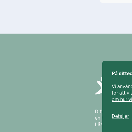
På ditte
Vi använ
för att v
om hur v
Ditt ECPAT har t
Detaljer
en barnrättsorga
Läs mer på
ecpa