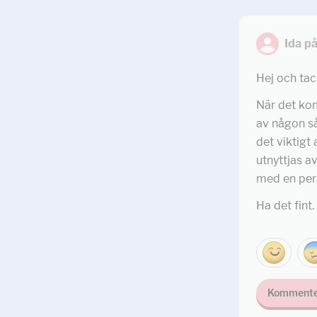
Ida p
Hej och tack
När det komm
av någon så
det viktigt 
utnyttjas a
med en per
Ha det fint.
Kommente