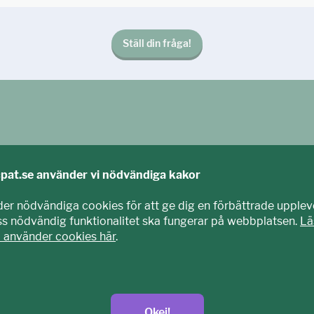
Ställ din fråga!
cpat.se använder vi nödvändiga kakor
der nödvändiga cookies för att ge dig en förbättrade upplev
iss nödvändig funktionalitet ska fungerar på webbplatsen.
Lä
i använder cookies här
.
agits fram tillsammans med barn och unga. Vi är en del av E
nisation som arbetar mot sexuell exploatering av barn.
t.se
Okej!