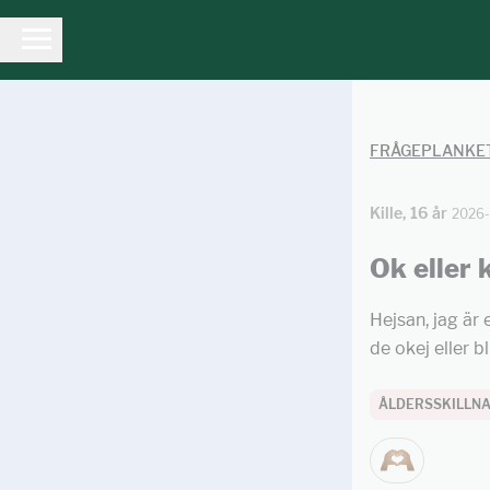
FRÅGEPLANKE
Kille, 16 år
2026-
Ok eller 
Hejsan, jag är 
de okej eller b
ÅLDERSSKILLN