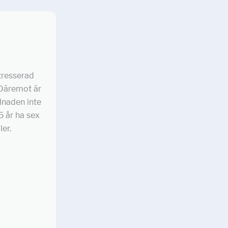
ntresserad
. Däremot är
llnaden inte
5 år ha sex
er.