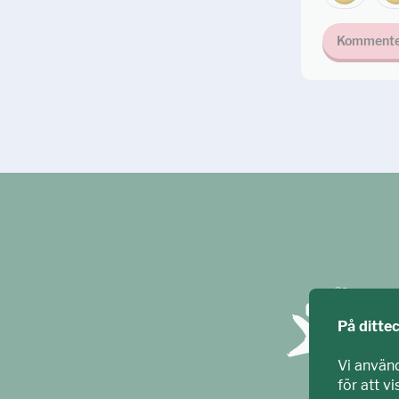
Kommente
På ditte
Vi använ
för att v