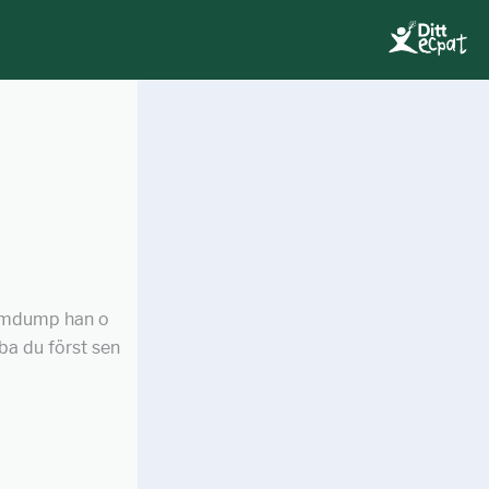
kärmdump han o
 ba du först sen