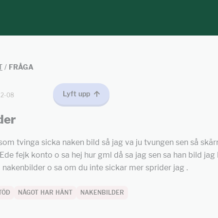
T
/
FRÅGA
Lyft upp
12-08
der
e som tvinga sicka naken bild så jag va ju tvungen sen så s
Ede fejk konto o sa hej hur gml då sa jag sen sa han bild jag
 nakenbilder o sa om du inte sickar mer sprider jag .
TÖD
NÅGOT HAR HÄNT
NAKENBILDER