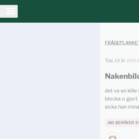
FRÅGEPLANKE
Tjej, 13 år
2025-
Nakenbil
det va en kill
blocka o gjort 
sicka han mina
JAG BEHÖVER S