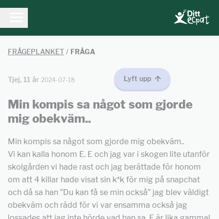
FRÅGEPLANKET
/
FRÅGA
Lyft upp
Tjej, 11 år
2024-07-18
Min kompis sa något som gjorde
mig obekväm..
Min kompis sa något som gjorde mig obekväm..
Vi kan kalla honom E. E och jag var i skogen lite utanför
skolgården vi hade rast och jag berättade för honom
om att 4 killar hade visat sin k*k för mig på snapchat
och då sa han ”Du kan få se min också” jag blev väldigt
obekväm och rädd för vi var ensamma också jag
lossades att jag inte hörde vad han sa. E är lika gammal