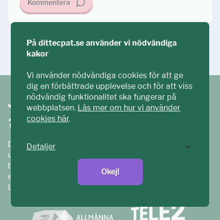
Kommentera
På dittecpat.se använder vi nödvändiga
Ställ din fråga!
kakor
Vi använder nödvändiga cookies för att ge
dig en förbättrade upplevelse och för att viss
nödvändig funktionalitet ska fungerar på
webbplatsen.
Läs mer om hur vi använder
cookies här
.
Ditt ECPAT har tagits fram tillsammans med barn och
Detaljer
unga. Vi är en del av ECPAT Sverige – en
barnrättsorganisation som arbetar mot sexuell
Okej!
exploatering av barn.
Läs mer på
ecpat.se