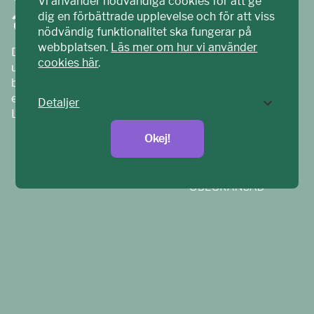
Vi använder nödvändiga cookies för att ge
dig en förbättrade upplevelse och för att viss
nödvändig funktionalitet ska fungerar på
webbplatsen.
Läs mer om hur vi använder
Ditt ECPAT har tagits fram tillsammans med barn och
cookies här
.
unga. Vi är en del av ECPAT Sverige – en
barnrättsorganisation som arbetar mot sexuell
exploatering av barn.
Detaljer
Läs mer på
ecpat.se
Okej!