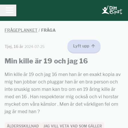
FRÅGEPLANKET
/
FRÅGA
Lyft upp
Tjej, 16 år
2024-07-25
Min kille är 19 och jag 16
Min kille är 19 och jag 16 men han är en exakt kopia av
mig han jobbar och pluggar han är en bra person och
inte snuskig som man kan tro om en 19 åring kille är
med en 16 . Han respekterar mig också och vi horstar
mycket om våra känslor . Men är det värkligen fel om
jag är med han ?
ÅLDERSSKILLNAD
JAG VILL VETA VAD SOM GÄLLER