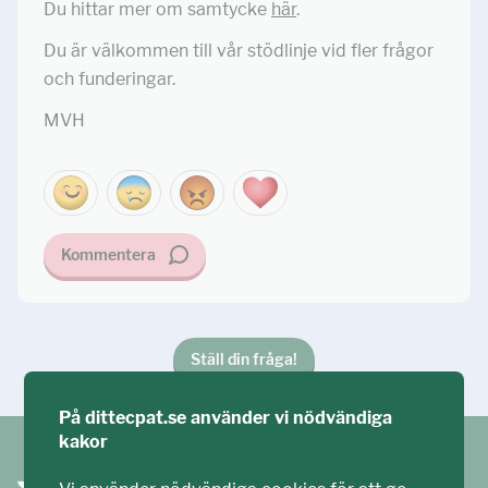
Du hittar mer om samtycke
här
.
Du är välkommen till vår stödlinje vid fler frågor
och funderingar.
MVH
Kommentera
Ställ din fråga!
På dittecpat.se använder vi nödvändiga
kakor