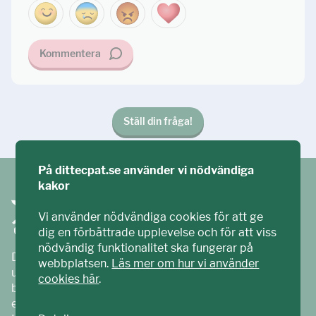
Kommentera
Ställ din fråga!
På dittecpat.se använder vi nödvändiga
kakor
Vi använder nödvändiga cookies för att ge
dig en förbättrade upplevelse och för att viss
nödvändig funktionalitet ska fungerar på
Ditt ECPAT har tagits fram tillsammans med barn och
webbplatsen.
Läs mer om hur vi använder
unga. Vi är en del av ECPAT Sverige – en
cookies här
.
barnrättsorganisation som arbetar mot sexuell
exploatering av barn.