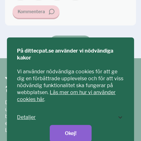
Kommentera
Ställ din fråga!
På dittecpat.se använder vi nödvändiga
kakor
Vi använder nödvändiga cookies för att ge
dig en förbättrade upplevelse och för att viss
nödvändig funktionalitet ska fungerar på
webbplatsen.
Läs mer om hur vi använder
cookies här
.
Ditt ECPAT har tagits fram tillsammans med barn och
unga. Vi är en del av ECPAT Sverige – en
barnrättsorganisation som arbetar mot sexuell
Detaljer
exploatering av barn.
Läs mer på
ecpat.se
Okej!