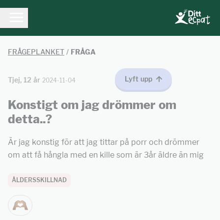
FRÅGEPLANKET
/
FRÅGA
Lyft upp
Tjej, 12 år
2024-11-04
Konstigt om jag drömmer om
detta..?
Är jag konstig för att jag tittar på porr och drömmer
om att få hångla med en kille som är 3år äldre än mig
ÅLDERSSKILLNAD