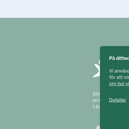
På ditte
Vi använ
för att v
om hur v
Ditt ECPAT har t
Detaljer
en barnrättsorga
Läs mer på
ecpa