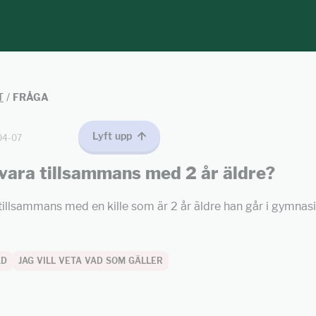
T
/
FRÅGA
Lyft upp
04-07
vara tillsammans med 2 år äldre?
illsammans med en kille som är 2 år äldre han går i gymnasi
AD
JAG VILL VETA VAD SOM GÄLLER