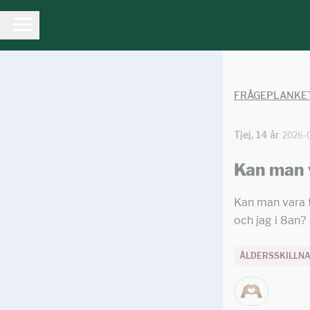
FRÅGEPLANKE
Tjej, 14 år
2026-
Kan man 
Kan man vara t
och jag i 8an?
ÅLDERSSKILLN