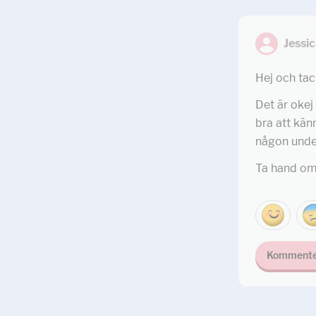
Jessi
Hej och tac
Det är okej
bra att känn
någon under
Ta hand om
Kommente