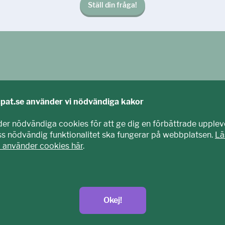
Ställ din fråga!
cpat.se använder vi nödvändiga kakor
der nödvändiga cookies för att ge dig en förbättrade upplev
iss nödvändig funktionalitet ska fungerar på webbplatsen.
Lä
i använder cookies här
.
agits fram tillsammans med barn och unga. Vi är en del av E
nisation som arbetar mot sexuell exploatering av barn.
t.se
Okej!