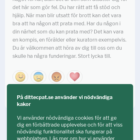
det här som gör fel. Du har rätt att få stöd och
hjälp. När man blir utsatt för brott kan det vara
bra att ha någon att prata med. Har du någon i
din närhet som du kan prata med? Det kan vara
en kompis, en förälder eller kuratorn exempelvis.
Du är välkommen att höra av dig till oss om du
skulle ha några funderingar. Stort lycka till.
Kommentera
På dittecpat.se använder vi nödvändiga
kakor
Vi använder nödvändiga cookies för att ge
dig en förbättrade upplevelse och för att viss
Ställ din fråga!
nödvändig funktionalitet ska fungerar på
webbplatsen.
Läs mer om hur vi använder