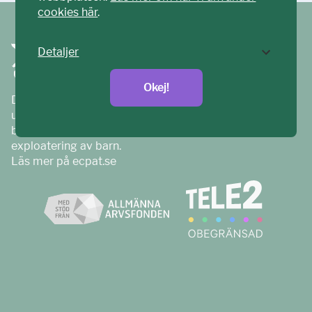
cookies här
.
Detaljer
Okej!
Ditt ECPAT har tagits fram tillsammans med barn och
unga. Vi är en del av ECPAT Sverige – en
barnrättsorganisation som arbetar mot sexuell
exploatering av barn.
Läs mer på
ecpat.se