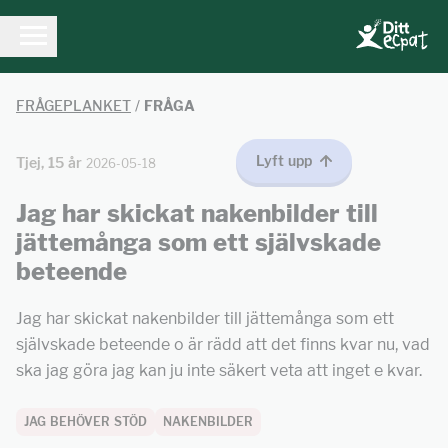
FRÅGEPLANKET
/
FRÅGA
Lyft upp
Tjej, 15 år
2026-05-18
Jag har skickat nakenbilder till
jättemånga som ett självskade
beteende
Jag har skickat nakenbilder till jättemånga som ett
självskade beteende o är rädd att det finns kvar nu, vad
ska jag göra jag kan ju inte säkert veta att inget e kvar.
JAG BEHÖVER STÖD
NAKENBILDER