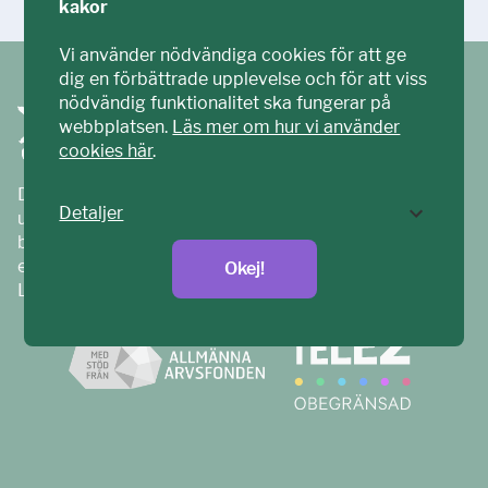
kakor
Vi använder nödvändiga cookies för att ge
dig en förbättrade upplevelse och för att viss
nödvändig funktionalitet ska fungerar på
webbplatsen.
Läs mer om hur vi använder
cookies här
.
Ditt ECPAT har tagits fram tillsammans med barn och
Detaljer
unga. Vi är en del av ECPAT Sverige – en
barnrättsorganisation som arbetar mot sexuell
exploatering av barn.
Okej!
Läs mer på
ecpat.se