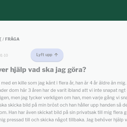
T
/
FRÅGA
Lyft upp
01-10
er hjälp vad ska jag göra?
 med en kille som jag känt i flera år, han är 4 år äldre än mig
nder dom här 3 åren har de varit ibland att vi inte snapat ngt
gen, men jag tycker verkligen om han, men varje gång vi s
g ska skicka bild på min bröst och han håller upp handen så d
dom. Han har även skickat bild på sin privatsak till mig flera
ig pressad till och skicka något tillbaka. Jag behöver hjälp 