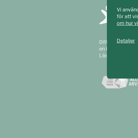
Vi använ
för att v
om hur v
Detaljer
Ditt ECPAT har t
en barnrättsorga
Läs mer på
ecpa