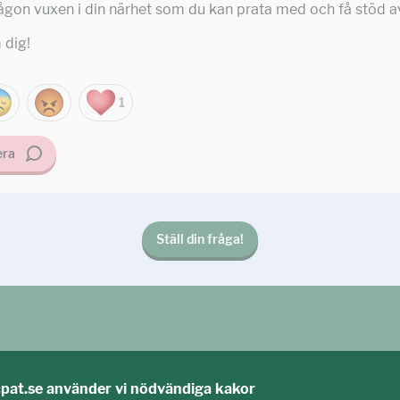
ågon vuxen i din närhet som du kan prata med och få stöd a
 dig!
1
ra
Ställ din fråga!
cpat.se använder vi nödvändiga kakor