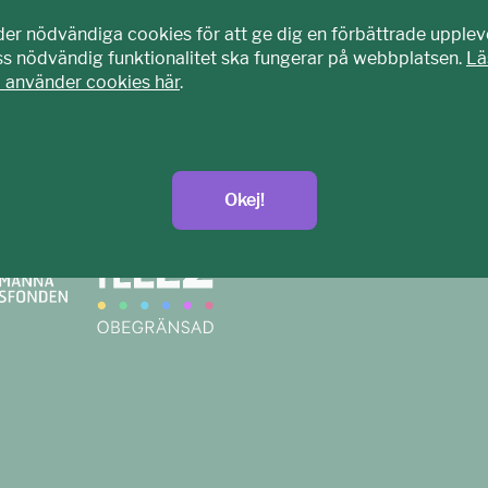
der nödvändiga cookies för att ge dig en förbättrade upplev
iss nödvändig funktionalitet ska fungerar på webbplatsen.
Lä
i använder cookies här
.
agits fram tillsammans med barn och unga. Vi är en del av E
nisation som arbetar mot sexuell exploatering av barn.
t.se
Okej!