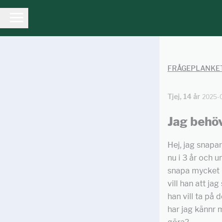
FRÅGEPLANKE
Tjej, 14 år
2025-
Jag behöv
Hej, jag snapar
nu i 3 år och u
snapa mycket i
vill han att ja
han vill ta på 
har jag kännr m