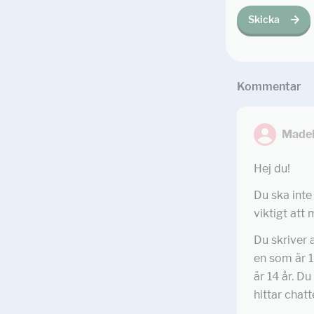
Skicka
Kommentar
Madel
Hej du!
Du ska inte
viktigt att 
Du skriver a
en som är 1
är 14 år. D
hittar chat