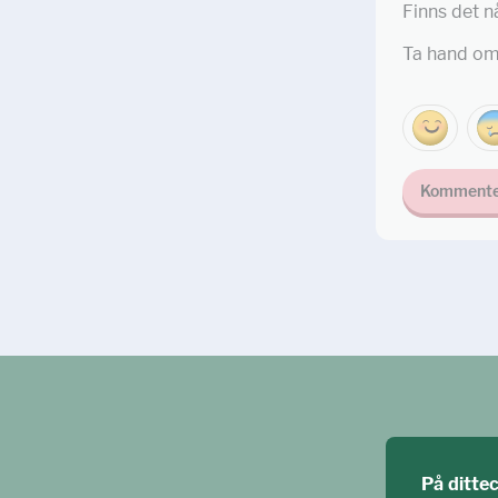
Finns det n
Ta hand om
Kommente
På ditte