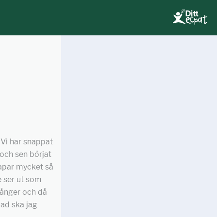
. Vi har snappat
 och sen börjat
napar mycket så
e ser ut som
 gånger och då
vad ska jag