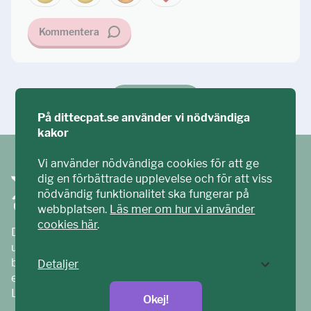
Kommentera
Ställ din fråga!
På dittecpat.se använder vi nödvändiga
kakor
Vi använder nödvändiga cookies för att ge
dig en förbättrade upplevelse och för att viss
nödvändig funktionalitet ska fungerar på
webbplatsen.
Läs mer om hur vi använder
cookies här
.
Ditt ECPAT har tagits fram tillsammans med barn och
unga. Vi är en del av ECPAT Sverige – en
barnrättsorganisation som arbetar mot sexuell
Detaljer
exploatering av barn.
Läs mer på
ecpat.se
Okej!