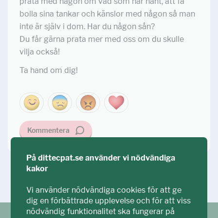
prata med någon om vad som har hänt, att få
bolla sina tankar och känslor med någon så man
inte är själv i dom. Har du någon sån?
Du får gärna prata mer med oss om du skulle
vilja också!
Ta hand om dig!
Kommentera
På dittecpat.se använder vi nödvändiga
kakor
Ställ din fråga!
Vi använder nödvändiga cookies för att ge
dig en förbättrade upplevelse och för att viss
nödvändig funktionalitet ska fungerar på