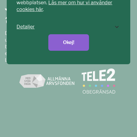
webbplatsen.
Läs mer om hur vi använder
cookies här
.
Detaljer
Ditt ECPAT har tagits fram tillsammans med barn och
unga. Vi är en del av ECPAT Sverige – en
Okej!
barnrättsorganisation som arbetar mot sexuell
exploatering av barn.
Läs mer på
ecpat.se