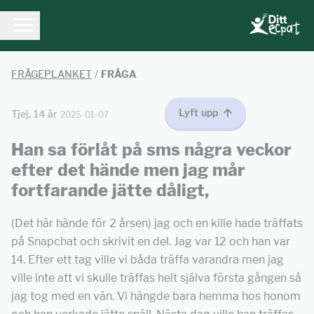
FRÅGEPLANKET
/
FRÅGA
Lyft upp
Tjej, 14 år
2025-01-07
Han sa förlåt på sms några veckor
efter det hände men jag mår
fortfarande jätte dåligt,
(Det här hände för 2 årsen) jag och en kille hade träffats
på Snapchat och skrivit en del. Jag var 12 och han var
14. Efter ett tag ville vi båda träffa varandra men jag
ville inte att vi skulle träffas helt själva första gången så
jag tog med en vän. Vi hängde bara hemma hos honom