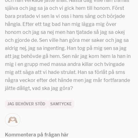
och han verkade jätte snäll. Nästa dag ville han träffas
själva och jag sa ja och vi gick hem till honom. Först
bara pratade vi sen la vi oss i hans säng och började
hångla. Efter ett tag bad han mig lägga mig över
honom och jag sa nej men han tjatade så jag sa okej
och gjorde de. Sen ville han göra mer saker och jag sa
aldrig nej, jag sa ingenting. Han tog på mig sen sa jag
att jag behövde gå hem. Sen när jag kom hem la han in
mig i en grupp med massa andra killar och tvingade
mig att säga att vi hade strulat. Han sa förlåt på sms
några veckor efter det hände men jag mår fortfarande
jätte dåligt, vad ska jag göra?
JAG BEHÖVER STÖD
SAMTYCKE
Kommentera på frågan här