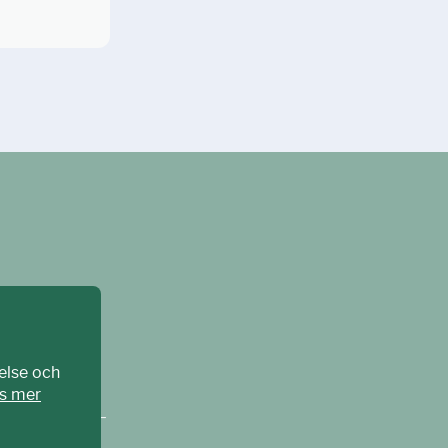
else och
s mer
CPAT Sverige –