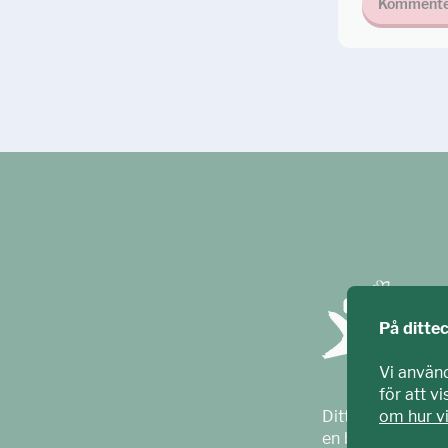
Kommente
På ditte
Vi använ
för att v
Ditt ECPAT har t
om hur v
en barnrättsorga