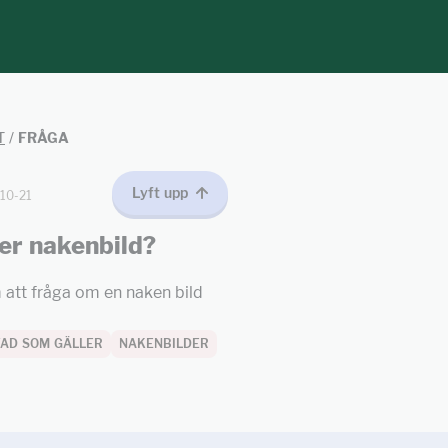
T
/
FRÅGA
Lyft upp
10-21
er nakenbild?
 att fråga om en naken bild
 VAD SOM GÄLLER
NAKENBILDER