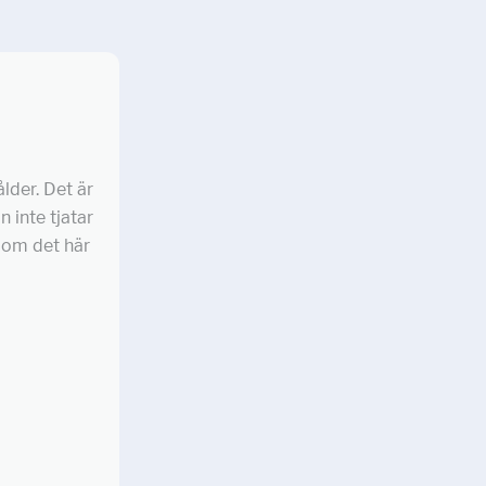
lder. Det är
 inte tjatar
r om det här