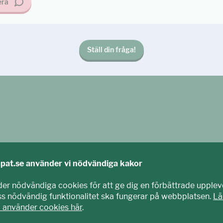
ra
Ställ din fråga!
cpat.se använder vi nödvändiga kakor
der nödvändiga cookies för att ge dig en förbättrade upplev
iss nödvändig funktionalitet ska fungerar på webbplatsen.
Lä
agits fram tillsammans med barn och unga. Vi är en del av E
i använder cookies här
.
nisation som arbetar mot sexuell exploatering av barn.