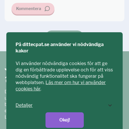
Kommentera
Ställ din fråga!
På dittecpat.se använder vi nödvändiga
kakor
Vi använder nödvändiga cookies för att ge
dig en förbättrade upplevelse och för att viss
nödvändig funktionalitet ska fungerar på
webbplatsen.
Läs mer om hur vi använder
cookies här
.
Ditt ECPAT har tagits fram tillsammans med barn och
unga. Vi är en del av ECPAT Sverige – en
barnrättsorganisation som arbetar mot sexuell
Detaljer
exploatering av barn.
Läs mer på
ecpat.se
Okej!