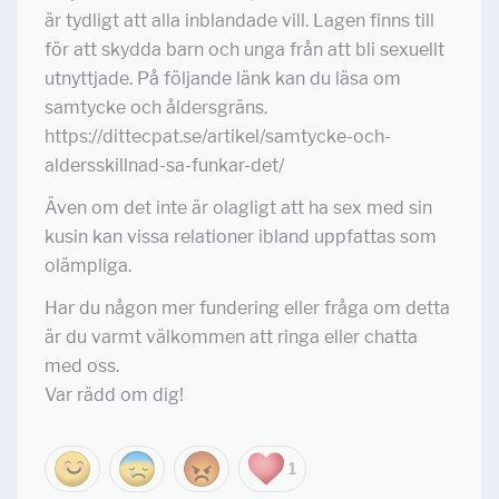
är tydligt att alla inblandade vill. Lagen finns till
för att skydda barn och unga från att bli sexuellt
utnyttjade. På följande länk kan du läsa om
samtycke och åldersgräns.
https://dittecpat.se/artikel/samtycke-och-
aldersskillnad-sa-funkar-det/
Även om det inte är olagligt att ha sex med sin
kusin kan vissa relationer ibland uppfattas som
olämpliga.
Har du någon mer fundering eller fråga om detta
är du varmt välkommen att ringa eller chatta
med oss.
Var rädd om dig!
1