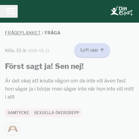
FRÅGEPLANKET
/
FRÅGA
Lyft upp
Kille, 15 år
2026-05-11
Först sagt ja! Sen nej!
Är det okej att knulla någon om de inte vill även fast
hon säger ja i börjar men säger inte när hon inte vill mitt
i allt
SAMTYCKE
SEXUELLA ÖVERGREPP