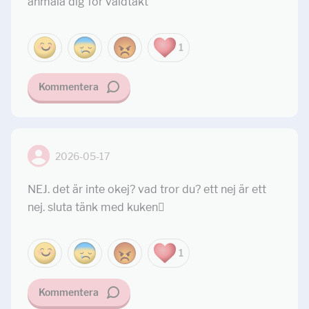
anmäla dig för våldtäkt
1
Kommentera
2026-05-17
NEJ. det är inte okej? vad tror du? ett nej är ett
nej. sluta tänk med kuken🫩
1
Kommentera