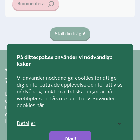
Kommentera
Ställ din fråga!
På dittecpat.se använder vi nödvändiga
kakor
Vi använder nödvändiga cookies för att ge
dig en förbättrade upplevelse och för att viss
nödvändig funktionalitet ska fungerar på
Ditt ECPAT har tagits fram tillsammans med barn och
webbplatsen.
Läs mer om hur vi använder
unga. Vi är en del av ECPAT Sverige – en
cookies här
.
barnrättsorganisation som arbetar mot sexuell
exploatering av barn.
Läs mer på
ecpat.se
Detaljer
Okej!