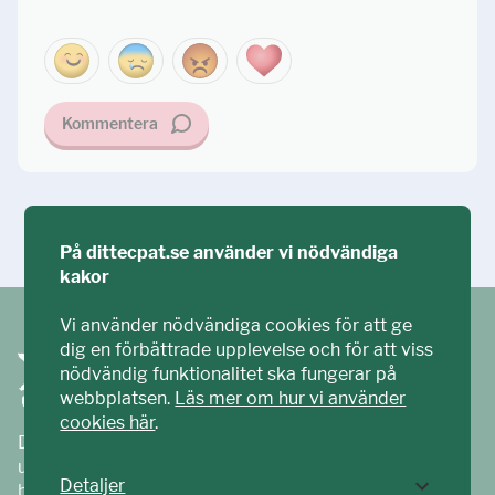
Kommentera
Ställ din fråga!
På dittecpat.se använder vi nödvändiga
kakor
Vi använder nödvändiga cookies för att ge
dig en förbättrade upplevelse och för att viss
nödvändig funktionalitet ska fungerar på
webbplatsen.
Läs mer om hur vi använder
cookies här
.
Ditt ECPAT har tagits fram tillsammans med barn och
unga. Vi är en del av ECPAT Sverige – en
Detaljer
barnrättsorganisation som arbetar mot sexuell