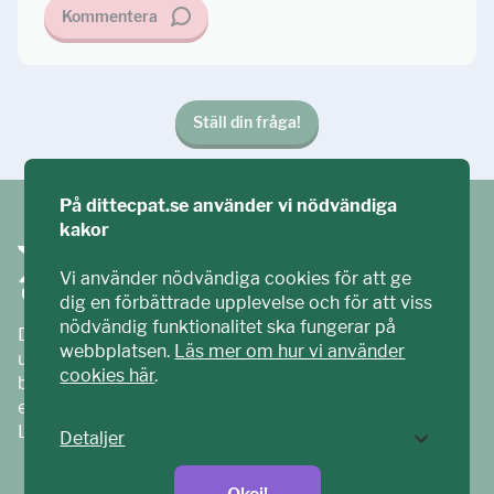
Kommentera
Ställ din fråga!
På dittecpat.se använder vi nödvändiga
kakor
Vi använder nödvändiga cookies för att ge
dig en förbättrade upplevelse och för att viss
nödvändig funktionalitet ska fungerar på
Ditt ECPAT har tagits fram tillsammans med barn och
webbplatsen.
Läs mer om hur vi använder
unga. Vi är en del av ECPAT Sverige – en
cookies här
.
barnrättsorganisation som arbetar mot sexuell
exploatering av barn.
Läs mer på
ecpat.se
Detaljer