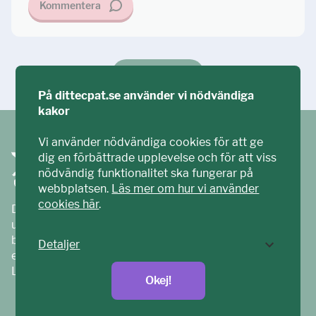
Kommentera
Ställ din fråga!
På dittecpat.se använder vi nödvändiga
kakor
Vi använder nödvändiga cookies för att ge
dig en förbättrade upplevelse och för att viss
nödvändig funktionalitet ska fungerar på
webbplatsen.
Läs mer om hur vi använder
cookies här
.
Ditt ECPAT har tagits fram tillsammans med barn och
unga. Vi är en del av ECPAT Sverige – en
barnrättsorganisation som arbetar mot sexuell
Detaljer
exploatering av barn.
Läs mer på
ecpat.se
Okej!