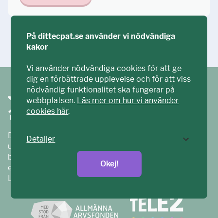
På dittecpat.se använder vi nödvändiga
Ställ din fråga!
kakor
Vi använder nödvändiga cookies för att ge
dig en förbättrade upplevelse och för att viss
nödvändig funktionalitet ska fungerar på
webbplatsen.
Läs mer om hur vi använder
cookies här
.
Ditt ECPAT har tagits fram tillsammans med barn och
Detaljer
unga. Vi är en del av ECPAT Sverige – en
barnrättsorganisation som arbetar mot sexuell
Okej!
exploatering av barn.
Läs mer på
ecpat.se