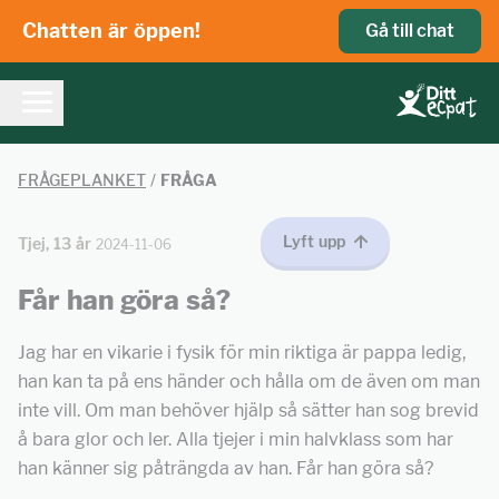
Chatten är öppen!
Gå till chat
FRÅGEPLANKET
/
FRÅGA
Lyft upp
Tjej, 13 år
2024-11-06
Får han göra så?
Jag har en vikarie i fysik för min riktiga är pappa ledig,
han kan ta på ens händer och hålla om de även om man
inte vill. Om man behöver hjälp så sätter han sog brevid
å bara glor och ler. Alla tjejer i min halvklass som har
han känner sig påträngda av han. Får han göra så?