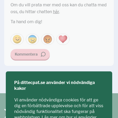
Om du vill prata mer med oss kan du chatta med
oss, du hittar chatten
här
.
Ta hand om dig!
Kommentera
Ställ din fråga!
På dittecpat.se använder vi nödvändiga
kakor
Vi använder nödvändiga cookies för att ge
dig en förbättrade upplevelse och för att viss
nödvändig funktionalitet ska fungerar på
webbplatsen.
Läs mer om hur vi använder