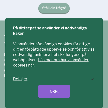
Ställ din fråga!
På dittecpat.se använder vi nödvändiga
kakor
Vi använder nödvändiga cookies för att ge
dig en förbättrade upplevelse och för att viss
Ditt ECPAT har tagits fram tillsammans med barn och
nödvändig funktionalitet ska fungerar på
unga. Vi är en del av ECPAT Sverige – en
webbplatsen.
Läs mer om hur vi använder
barnrättsorganisation som arbetar mot sexuell
cookies här
.
exploatering av barn.
Läs mer på
ecpat.se
Detaljer
Okej!