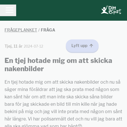
FRÅGEPLANKET
/
FRÅGA
Lyft upp
Tjej, 11 år
2024-07-12
En tjej hotade mig om att skicka
nakenbilder
En tjej hotade mig om att skicka nakenbilder och nu så
säger mina föräldrar att jag ska prata med någon som
kan sånt här om att man inte ska skicka såna bilder
bara för jag skickade en bild till min kille när jag hade
bekini på mig och jag vill inte prata med någon om sånt
här längre. Vi har polisanmält det och nu vill jag bara att
alla ska glömma vad som har hänt🥺