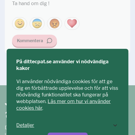
Ta hand om dig !
Kommentera
På dittecpat.se använder vi nödvändiga
kakor
Ställ din fråga!
Vi använder nödvändiga cookies för att ge
dig en förbättrade upplevelse och för att viss
nödvändig funktionalitet ska fungerar på
webbplatsen.
Läs mer om hur vi använder
cookies här
.
Detaljer
Ditt ECPAT har tagits fram tillsammans med barn och
unga. Vi är en del av ECPAT Sverige – en