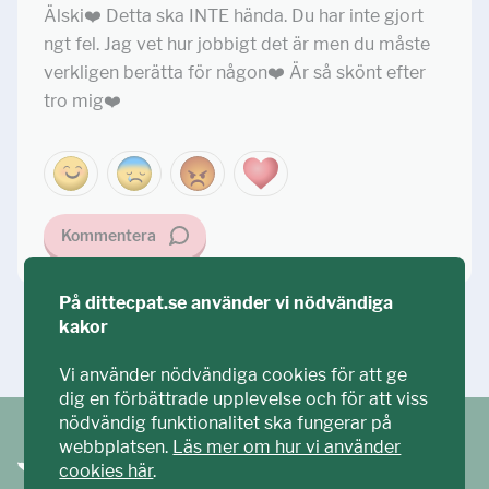
Älski❤️ Detta ska INTE hända. Du har inte gjort
ngt fel. Jag vet hur jobbigt det är men du måste
verkligen berätta för någon❤️ Är så skönt efter
tro mig❤️
Kommentera
På dittecpat.se använder vi nödvändiga
kakor
Ställ din fråga!
Vi använder nödvändiga cookies för att ge
dig en förbättrade upplevelse och för att viss
nödvändig funktionalitet ska fungerar på
webbplatsen.
Läs mer om hur vi använder
cookies här
.