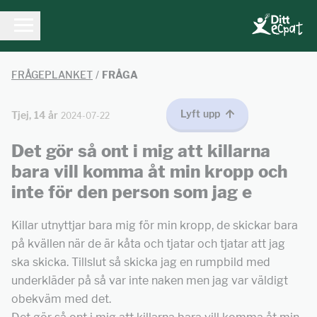
FRÅGEPLANKET
/
FRÅGA
Lyft upp
Tjej, 14 år
2024-07-22
Det gör så ont i mig att killarna
bara vill komma åt min kropp och
inte för den person som jag e
Killar utnyttjar bara mig för min kropp, de skickar bara
på kvällen när de är kåta och tjatar och tjatar att jag
ska skicka. Tillslut så skicka jag en rumpbild med
underkläder på så var inte naken men jag var väldigt
obekväm med det.