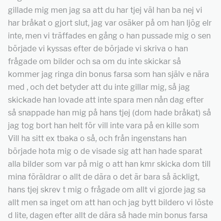
gillade mig men jag sa att du har tjej väl han ba nej vi
har bråkat o gjort slut, jag var osäker på om han ljög elr
inte, men vi träffades en gång o han pussade mig o sen
började vi kyssas efter de började vi skriva o han
frågade om bilder och sa om du inte skickar så
kommer jag ringa din bonus farsa som han själv e nära
med , och det betyder att du inte gillar mig, så jag
skickade han lovade att inte spara men nån dag efter
så snappade han mig på hans tjej (dom hade bråkat) så
jag tog bort han helt för vill inte vara på en kille som
Vill ha sitt ex tbaka o så, och från ingenstans han
började hota mig o de visade sig att han hade sparat
alla bilder som var på mig o att han kmr skicka dom till
mina föräldrar o allt de dära o det är bara så äckligt,
hans tjej skrev t mig o frågade om allt vi gjorde jag sa
allt men sa inget om att han och jag bytt bildero vi löste
d lite, dagen efter allt de dära så hade min bonus farsa