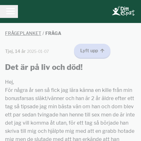
FRÅGEPLANKET
/
FRÅGA
Lyft upp
Tjej, 14 år
2025-01-07
Det är på liv och död!
Hej,
För några år sen så fick jag lära känna en kille från min
bonusfarsas släkt/vänner och han är 2 år äldre efter ett
tag så tipsade jag min bästa vän om han och dom blev
ett par sedan tvingade han henne till sex men de är inte
det jag vill komma åt utan, för ett tag så började han
skriva till mig och hjälpte mig med att en grabb hotade
mig men de slutade med att han erkände att han