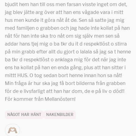
bjudit hem han till oss men farsan visste inget om det,
jag blev jätte arg över att han ens vågade vara i mitt
hus men kunde it göra nåt åt de. Sen så satte jag mig
med familjen o grabben och jag hade inte kollat på han
nåt för han inte ska tro nåt om sig själv men sen så
addar hans tjej mig o ba tkr du it d respektlöst o stirra
på min grabb efter allt du gjort o lalala så jag sa t henne
ba tkr d respektlöst o anklaga mig för det när jag inte
ens ha kollat på han en enda gång, plus att han sitter i
mittt HUS. O tog sedan bort henne innan hon sa nåt!
Min fråga är hur ska jag få bort bilderna från grabben
för de e livsfarligt att han har dom, de e på liv o död!!
För kommer från Mellanöstern!
NÅGOT HAR HÄNT
NAKENBILDER