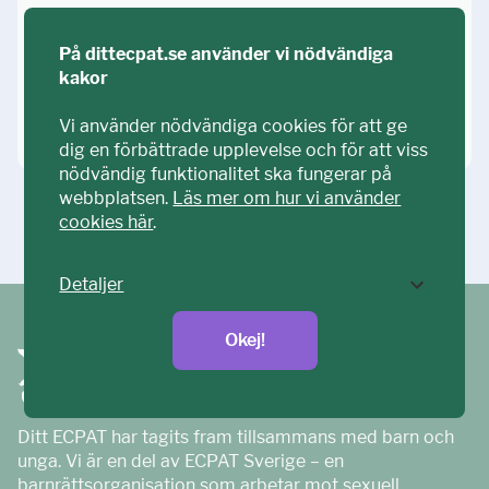
På dittecpat.se använder vi nödvändiga
kakor
Kommentera
Vi använder nödvändiga cookies för att ge
dig en förbättrade upplevelse och för att viss
nödvändig funktionalitet ska fungerar på
webbplatsen.
Läs mer om hur vi använder
cookies här
.
Ställ din fråga!
Detaljer
Okej!
Ditt ECPAT har tagits fram tillsammans med barn och
unga. Vi är en del av ECPAT Sverige – en
barnrättsorganisation som arbetar mot sexuell