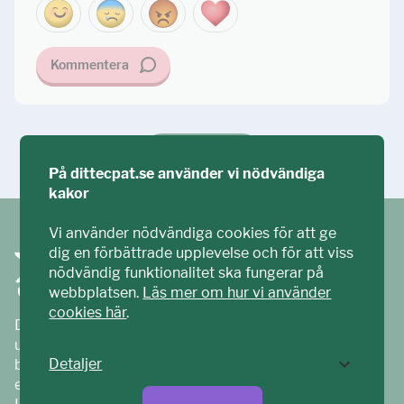
Kommentera
Ställ din fråga!
På dittecpat.se använder vi nödvändiga
kakor
Vi använder nödvändiga cookies för att ge
dig en förbättrade upplevelse och för att viss
nödvändig funktionalitet ska fungerar på
webbplatsen.
Läs mer om hur vi använder
cookies här
.
Ditt ECPAT har tagits fram tillsammans med barn och
unga. Vi är en del av ECPAT Sverige – en
Detaljer
barnrättsorganisation som arbetar mot sexuell
exploatering av barn.