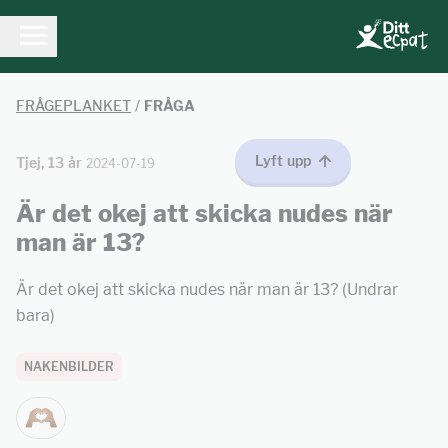
FRÅGEPLANKET
/
FRÅGA
Lyft upp
Tjej, 13 år
2024-07-19
Är det okej att skicka nudes när
man är 13?
Är det okej att skicka nudes när man är 13? (Undrar
bara)
NAKENBILDER