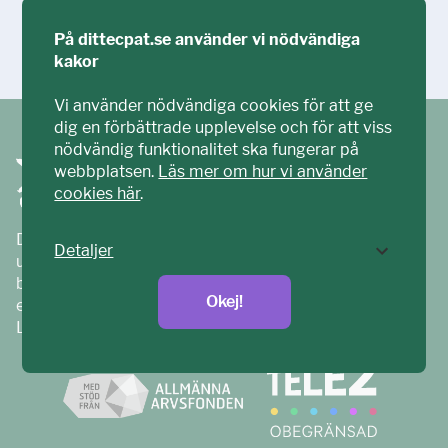
På dittecpat.se använder vi nödvändiga
Ställ din fråga!
kakor
Vi använder nödvändiga cookies för att ge
dig en förbättrade upplevelse och för att viss
nödvändig funktionalitet ska fungerar på
webbplatsen.
Läs mer om hur vi använder
cookies här
.
Ditt ECPAT har tagits fram tillsammans med barn och
Detaljer
unga. Vi är en del av ECPAT Sverige – en
barnrättsorganisation som arbetar mot sexuell
Okej!
exploatering av barn.
Läs mer på
ecpat.se