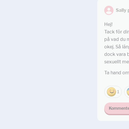
Sally
Hej!
Tack för din
på vad du m
okej. Så lä
dock vara b
sexuellt me
Ta hand om
1
Kommente