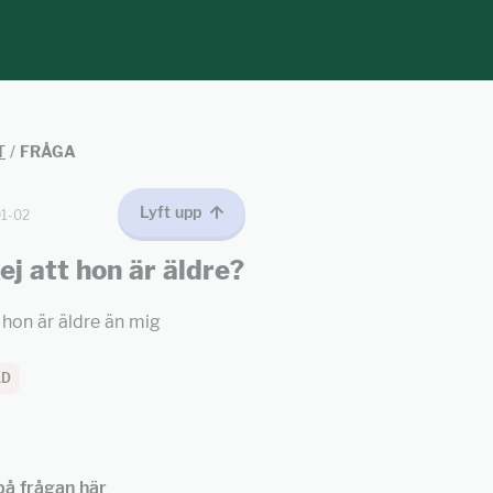
T
/
FRÅGA
Lyft upp
1-02
ej att hon är äldre?
 hon är äldre än mig
AD
å frågan här