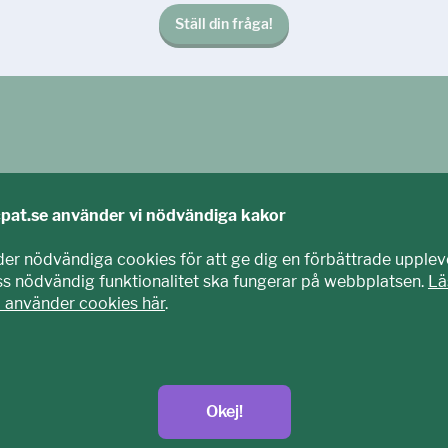
Ställ din fråga!
cpat.se använder vi nödvändiga kakor
der nödvändiga cookies för att ge dig en förbättrade upplev
iss nödvändig funktionalitet ska fungerar på webbplatsen.
Lä
i använder cookies här
.
agits fram tillsammans med barn och unga. Vi är en del av E
nisation som arbetar mot sexuell exploatering av barn.
t.se
Okej!