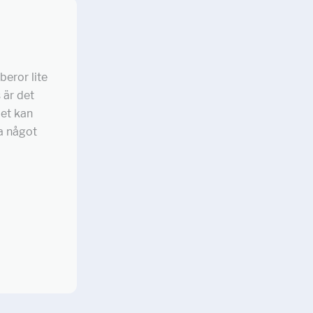
beror lite
 är det
Det kan
ra något