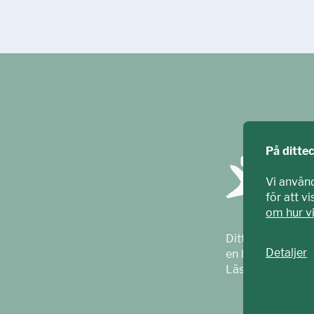
På ditte
Vi använ
för att v
om hur v
Ditt ECPAT har t
Detaljer
en barnrättsorga
Läs mer på
ecpa