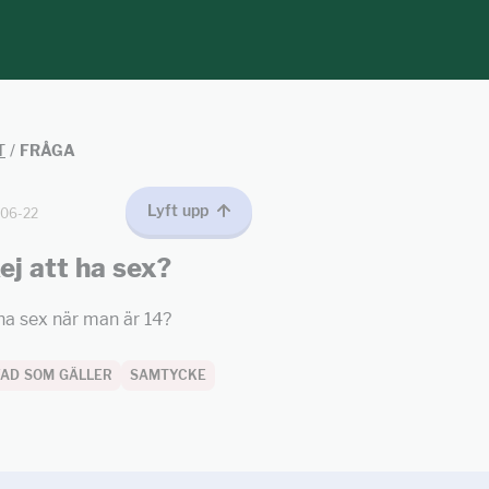
T
/
FRÅGA
Lyft upp
06-22
ej att ha sex?
 ha sex när man är 14?
 VAD SOM GÄLLER
SAMTYCKE