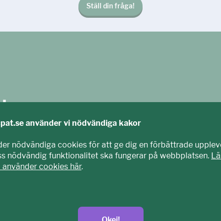
Ställ din fråga!
cpat.se använder vi nödvändiga kakor
der nödvändiga cookies för att ge dig en förbättrade upplev
iss nödvändig funktionalitet ska fungerar på webbplatsen.
Lä
agits fram tillsammans med barn och unga. Vi är en del av E
i använder cookies här
.
nisation som arbetar mot sexuell exploatering av barn.
t.se
Okej!