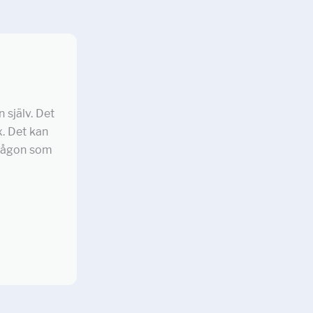
 själv. Det
x. Det kan
d någon som