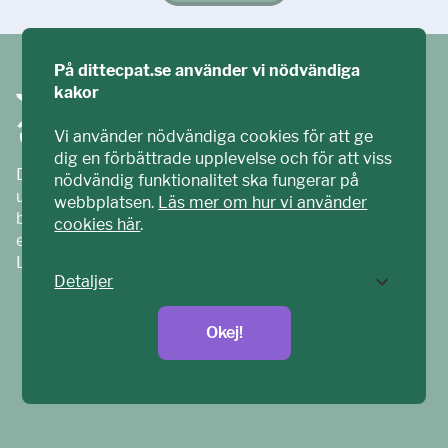
På dittecpat.se använder vi nödvändiga
kakor
Vi använder nödvändiga cookies för att ge
dig en förbättrade upplevelse och för att viss
Ditt ECPAT har tagits fram tillsammans med barn och
nödvändig funktionalitet ska fungerar på
unga. Vi är en del av ECPAT Sverige – en
webbplatsen.
Läs mer om hur vi använder
barnrättsorganisation som arbetar mot sexuell
cookies här
.
exploatering av barn.
Läs mer på
ecpat.se
Detaljer
Okej!