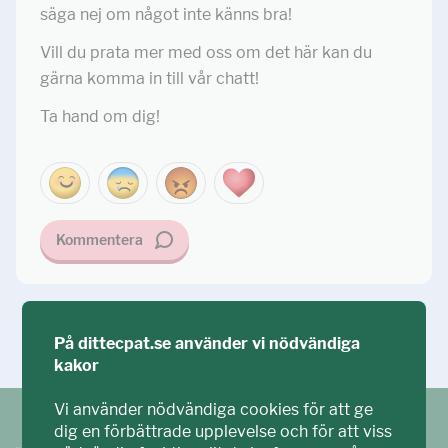
säga nej om något inte känns bra!
Vill du prata mer med oss om det här kan du
gärna komma in till vår chatt!
Ta hand om dig!
Kommentera
Ställ din fråga!
På dittecpat.se använder vi nödvändiga
kakor
Vi använder nödvändiga cookies för att ge
dig en förbättrade upplevelse och för att viss