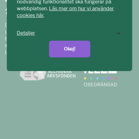
nödvändig funktionalitet ska fungerar på
webbplatsen.
Läs mer om hur vi använder
cookies här
.
Ditt ECPAT har tagits fram tillsammans med barn och
unga. Vi är en del av ECPAT Sverige – en
Detaljer
barnrättsorganisation som arbetar mot sexuell
exploatering av barn.
Okej!
Läs mer på
ecpat.se