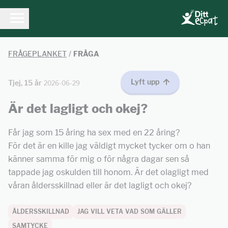
FRÅGEPLANKET
/
FRÅGA
Lyft upp
Tjej, 15 år
2026-06-29
Är det lagligt och okej?
Får jag som 15 åring ha sex med en 22 åring?
För det är en kille jag väldigt mycket tycker om o han
känner samma för mig o för några dagar sen så
tappade jag oskulden till honom. Är det olagligt med
våran åldersskillnad eller är det lagligt och okej?
ÅLDERSSKILLNAD
JAG VILL VETA VAD SOM GÄLLER
SAMTYCKE