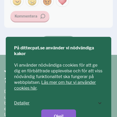
Kommentera
Ställ din fråga!
På dittecpat.se använder vi nödvändiga
kakor
Vi använder nödvändiga cookies för att ge
dig en förbättrade upplevelse och för att viss
nödvändig funktionalitet ska fungerar på
webbplatsen.
Läs mer om hur vi använder
cookies här
.
Ditt ECPAT har tagits fram tillsammans med barn och
unga. Vi är en del av ECPAT Sverige – en
barnrättsorganisation som arbetar mot sexuell
Detaljer
exploatering av barn.
Läs mer på
ecpat.se
Okej!