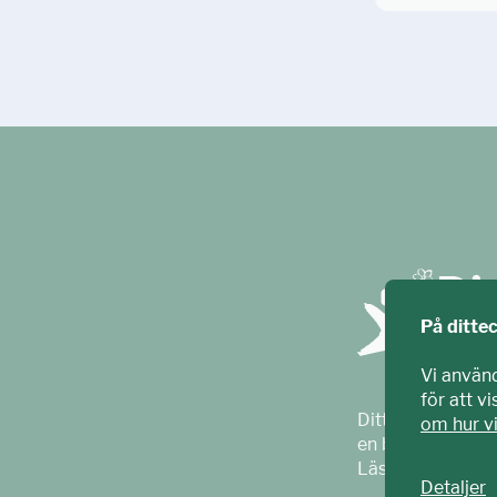
På ditte
Vi använ
för att v
Ditt ECPAT har t
om hur v
en barnrättsorga
Läs mer på
ecpa
Detaljer