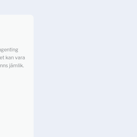
ngenting
Det kan vara
nns jämlik.