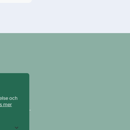
else och
s mer
CPAT Sverige –