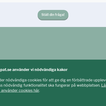
Ställ din fråga!
cpat.se använder vi nödvändiga kakor
der nödvändiga cookies för att ge dig en förbättrade upplev
iss nödvändig funktionalitet ska fungerar på webbplatsen.
Lä
agits fram tillsammans med barn och unga. Vi är en del av E
i använder cookies här
.
nisation som arbetar mot sexuell exploatering av barn.
t.se