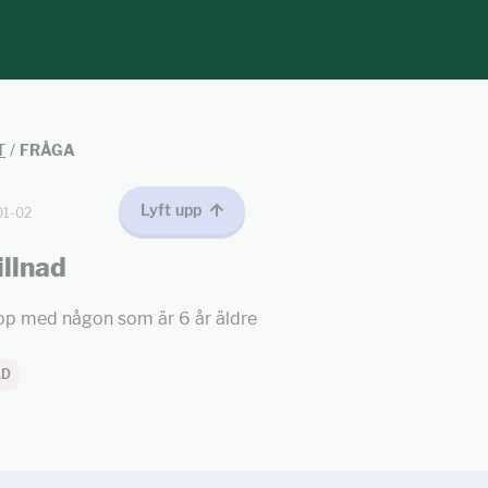
T
/
FRÅGA
Lyft upp
01-02
llnad
hop med någon som är 6 år äldre
AD