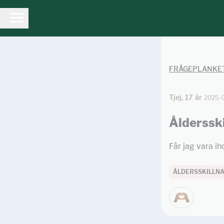
FRÅGEPLANKE
Tjej, 17 år
2025-
Åldersski
Får jag vara i
ÅLDERSSKILLN