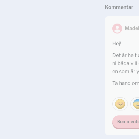
Kommentar
Madel
Hej!
Det är helt
ni båda vill
en som är y
Ta hand om
Kommente