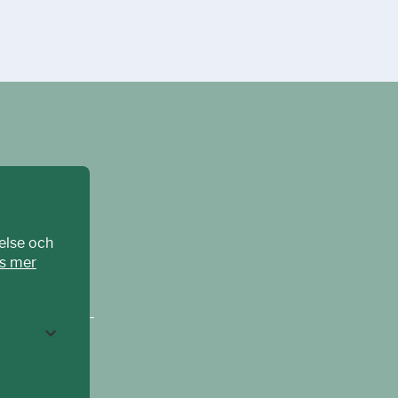
else och
s mer
CPAT Sverige –