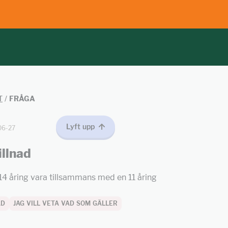
T
/
FRÅGA
Lyft upp
06-27
llnad
4 åring vara tillsammans med en 11 åring
AD
JAG VILL VETA VAD SOM GÄLLER