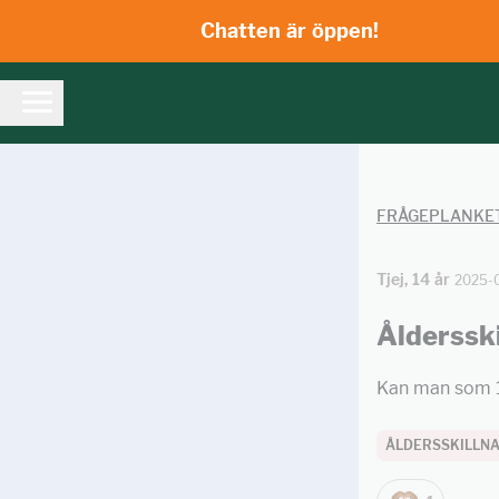
Chatten är öppen!
FRÅGEPLANKE
Tjej, 14 år
2025-
Åldersski
Kan man som 1
ÅLDERSSKILLN