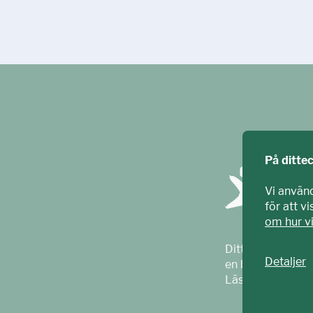
På ditte
Vi använ
för att v
om hur v
Ditt ECPAT har t
Detaljer
en barnrättsorga
Läs mer på
ecpa