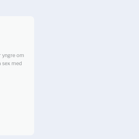
är yngre om
 ha sex med