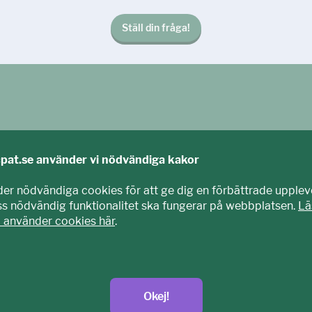
Ställ din fråga!
cpat.se använder vi nödvändiga kakor
der nödvändiga cookies för att ge dig en förbättrade upplev
iss nödvändig funktionalitet ska fungerar på webbplatsen.
Lä
i använder cookies här
.
agits fram tillsammans med barn och unga. Vi är en del av E
nisation som arbetar mot sexuell exploatering av barn.
t.se
Okej!