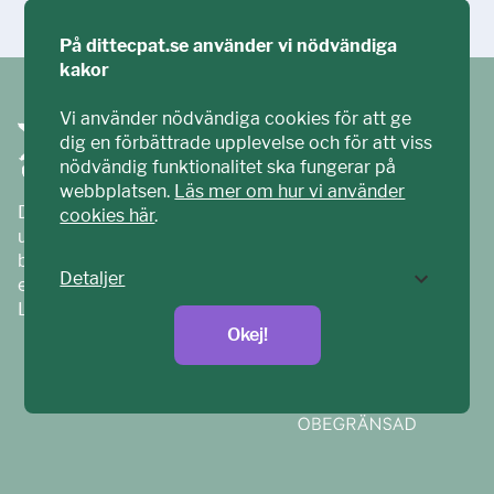
På dittecpat.se använder vi nödvändiga
kakor
Vi använder nödvändiga cookies för att ge
dig en förbättrade upplevelse och för att viss
nödvändig funktionalitet ska fungerar på
webbplatsen.
Läs mer om hur vi använder
Ditt ECPAT har tagits fram tillsammans med barn och
cookies här
.
unga. Vi är en del av ECPAT Sverige – en
barnrättsorganisation som arbetar mot sexuell
Detaljer
exploatering av barn.
Läs mer på
ecpat.se
Okej!