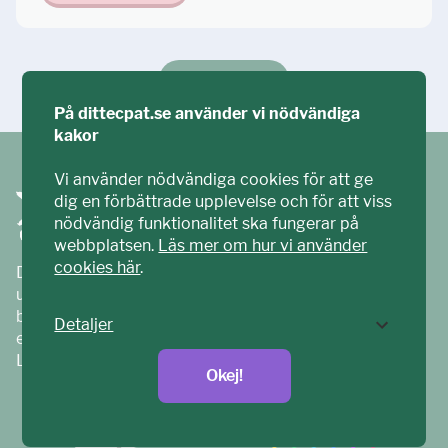
Ställ din fråga!
På dittecpat.se använder vi nödvändiga
kakor
Vi använder nödvändiga cookies för att ge
dig en förbättrade upplevelse och för att viss
nödvändig funktionalitet ska fungerar på
webbplatsen.
Läs mer om hur vi använder
cookies här
.
Ditt ECPAT har tagits fram tillsammans med barn och
unga. Vi är en del av ECPAT Sverige – en
barnrättsorganisation som arbetar mot sexuell
Detaljer
exploatering av barn.
Läs mer på
ecpat.se
Okej!