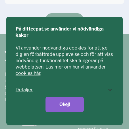
Ställ din fråga!
På dittecpat.se använder vi nödvändiga
kakor
Vi använder nödvändiga cookies för att ge
dig en förbättrade upplevelse och för att viss
nödvändig funktionalitet ska fungerar på
webbplatsen.
Läs mer om hur vi använder
cookies här
.
Ditt ECPAT har tagits fram tillsammans med barn och
unga. Vi är en del av ECPAT Sverige – en
barnrättsorganisation som arbetar mot sexuell
Detaljer
exploatering av barn.
Läs mer på
ecpat.se
Okej!