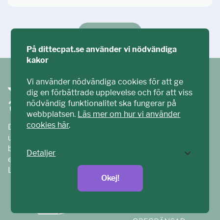
Ställ din fråga!
På dittecpat.se använder vi nödvändiga
kakor
Vi använder nödvändiga cookies för att ge
dig en förbättrade upplevelse och för att viss
nödvändig funktionalitet ska fungerar på
webbplatsen.
Läs mer om hur vi använder
cookies här
.
Ditt ECPAT har tagits fram tillsammans med barn och
unga. Vi är en del av ECPAT Sverige – en
barnrättsorganisation som arbetar mot sexuell
Detaljer
exploatering av barn.
Läs mer på
ecpat.se
Okej!