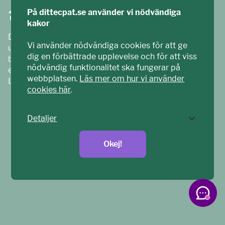
På dittecpat.se använder vi nödvändiga
kakor
Ditt ECPAT har tagits fram tillsammans med barn och
Vi använder nödvändiga cookies för att ge
unga. Vi är en del av ECPAT Sverige – en
dig en förbättrade upplevelse och för att viss
barnrättsorganisation som arbetar mot sexuell
nödvändig funktionalitet ska fungerar på
exploatering av barn.
webbplatsen.
Läs mer om hur vi använder
Läs mer på
ecpat.se
cookies här
.
Detaljer
Okej!