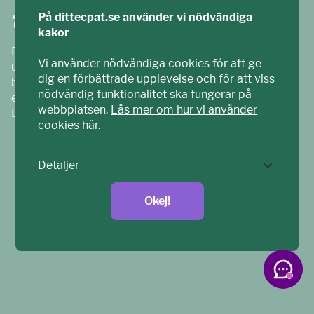
På dittecpat.se använder vi nödvändiga
kakor
Ditt ECPAT har tagits fram tillsammans med barn och
Vi använder nödvändiga cookies för att ge
unga. Vi är en del av ECPAT Sverige – en
dig en förbättrade upplevelse och för att viss
barnrättsorganisation som arbetar mot sexuell
nödvändig funktionalitet ska fungerar på
exploatering av barn.
webbplatsen.
Läs mer om hur vi använder
Läs mer på
ecpat.se
cookies här
.
Detaljer
Okej!